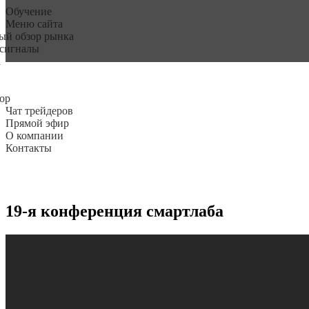
Обучение
Меню сайта
ый обзор рынка
 сигналы
а
ор
Чат трейдеров
Прямой эфир
О компании
Контакты
19-я конференция смартлаба