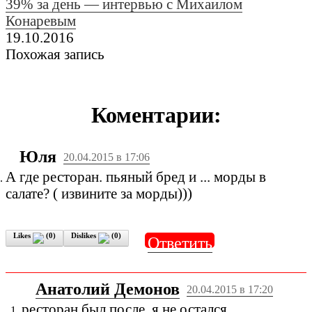
39% за день — интервью с Михаилом
Конаревым
19.10.2016
Похожая запись
Коментарии:
Юля
20.04.2015 в 17:06
А где ресторан. пьяный бред и ... морды в
салате? ( извините за морды)))
Likes
(
0
)
Dislikes
(
0
)
Ответить
Анатолий Демонов
20.04.2015 в 17:20
ресторан был после, я не остался