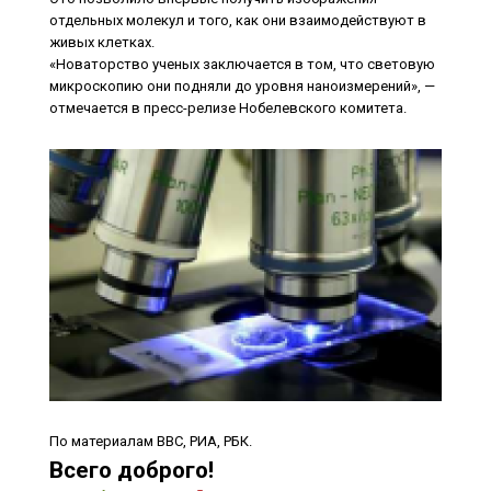
микроскопию они подняли до уровня наноизмерений», —
отмечается в пресс-релизе Нобелевского комитета.
По материалам BBC, РИА, РБК.
Всего доброго!
0
0
Likes
(
)
Dislikes
(
)
Похожее
Муза Искусителя
Автор: