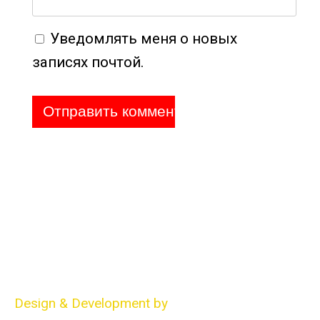
записях почтой.
О компании
Обучение
Карта сайта
Чат трейдеров
Блоги
Контакты
© 2015 сайт компании "Seven Traders"
+7 (916) 243-87-61
Design & Development by
Advanced group