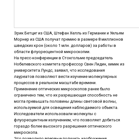
Эрик Бетциг из США, Штефан Хелль из Германии и Уильям
Морнер из США получат премию в размере 8 миллионов
шведских крон (около 1 млн. долларов) за работы в
области флуоресцентной микроскопии.
На пресс-конференции в Стокгольме председатель
Нобелевского комитета профессор Свен Лидин, химик из
университета Лундс, заявил, что исследования
лауреатов позволяют вести изучение молекулярных
процессов в реальном масштабе времени.
Применение оптических микроскопов ранее было
ограничено тем, что их разрешающая способность не
могла превышать половины длины световой волны,
используемой для освещения наблюдаемого объекта.
Исследователи использовали молекулы с
флуоресцентным излучением, что позволяет добиться
гораздо более высокого разрешения оптического
микроскопа.
Это позволило впервые получить изображения
отдельных молекул и того, как они взаимодействуют в
живых клетках.
«Новаторство ученых заключается в том, что световую