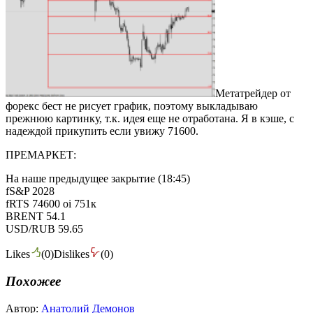
Метатрейдер от
форекс бест не рисует график, поэтому выкладываю
прежнюю картинку, т.к. идея еще не отработана. Я в кэше, с
надеждой прикупить если увижу 71600.
ПРЕМАРКЕТ:
На наше предыдущее закрытие (18:45)
fS&P 2028
fRTS 74600 oi 751к
BRENT 54.1
USD/RUB 59.65
Likes
(
0
)
Dislikes
(
0
)
Похожее
Автор:
Анатолий Демонов