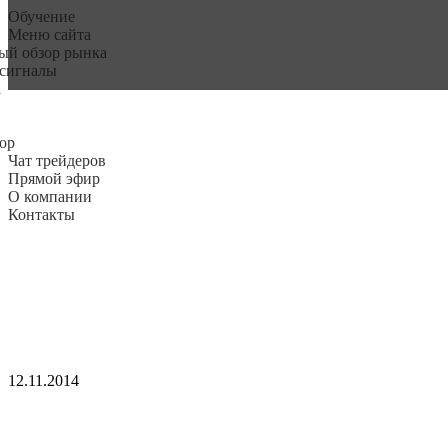
Обучение
Меню сайта
ый обзор рынка
 сигналы
а
ор
Чат трейдеров
Прямой эфир
О компании
Контакты
12.11.2014