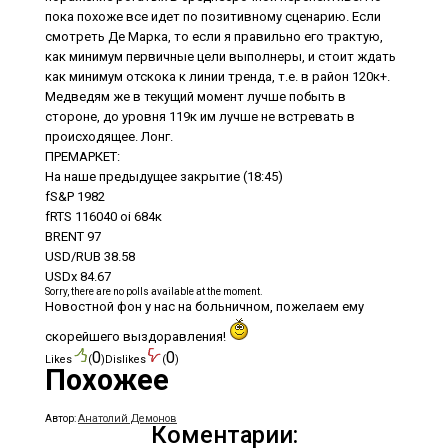
пока похоже все идет по позитивному сценарию. Если
смотреть Де Марка, то если я правильно его трактую,
как минимум первичные цели выполнеры, и стоит ждать
как минимум отскока к линии тренда, т.е. в район 120к+.
Медведям же в текущий момент лучше побыть в
стороне, до уровня 119к им лучше не встревать в
происходящее. Лонг.
ПРЕМАРКЕТ:
На наше предыдущее закрытие (18:45)
fS&P 1982
fRTS 116040 oi 684к
BRENT 97
USD/RUB 38.58
USDx 84.67
Sorry, there are no polls available at the moment.
Новостной фон у нас на больничном, пожелаем ему
скорейшего выздоравления!
0
0
Likes
(
)
Dislikes
(
)
Похожее
Автор:
Анатолий Демонов
Коментарии: