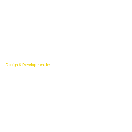
О компании
Обучение
Карта сайта
Чат трейдеров
Блоги
Контакты
© 2015 сайт компании "Seven Traders"
+7 (916) 243-87-61
Design & Development by
Advanced group