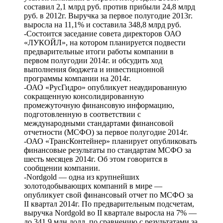
составил 2,1 млрд руб. против прибыли 24,8 млрд
руб. в 2012г. Выручка за первое полугодие 2013г.
выросла на 11,1% и составила 348,8 млрд руб.
-Состоится заседание совета директоров ОАО
«ЛУКОЙЛ», на котором планируется подвести
предварительные итоги работы компании в
первом полугодии 2014г. и обсудить ход
выполнения бюджета и инвестиционной
программы компании на 2014г.
-ОАО «РусГидро» опубликует неаудированную
сокращенную консолидированную
промежуточную финансовую информацию,
подготовленную в соответствии с
международными стандартами финансовой
отчетности (МСФО) за первое полугодие 2014г.
-ОАО «ТрансКонтейнер» планирует опубликовать
финансовые результаты по стандартам МСФО за
шесть месяцев 2014г. Об этом говорится в
сообщении компании.
-Nordgold — одна из крупнейших
золотодобывающих компаний в мире —
опубликует свой финансовый отчет по МСФО за
II квартал 2014г. По предварительным подсчетам,
выручка Nordgold во II квартале выросла на 7% —
до 341,9 млн долл. по сравнению с результатами за