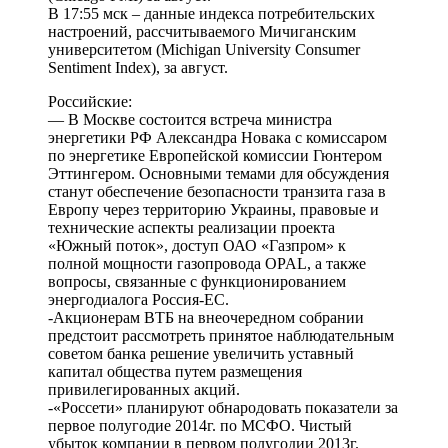
В 17:55 мск – данные индекса потребительских
настроений, рассчитываемого Мичиганским
университетом (Michigan University Consumer
Sentiment Index), за август.
Российские:
— В Москве состоится встреча министра
энергетики РФ Александра Новака с комиссаром
по энергетике Европейской комиссии Гюнтером
Эттингером. Основными темами для обсуждения
станут обеспечение безопасности транзита газа в
Европу через территорию Украины, правовые и
технические аспекты реализации проекта
«Южный поток», доступ ОАО «Газпром» к
полной мощности газопровода OPAL, а также
вопросы, связанные с функционированием
энергодиалога Россия-ЕС.
-Акционерам ВТБ на внеочередном собрании
предстоит рассмотреть принятое наблюдательным
советом банка решение увеличить уставный
капитал общества путем размещения
привилегированных акций.
-«Россети» планируют обнародовать показатели за
первое полугодие 2014г. по МСФО. Чистый
убыток компании в первом полугодии 2013г.