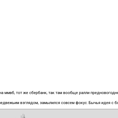
 сайта
Чат трейдеров
Прямой эфир
О компании
на ммвб, тот же сбербанк, так там вообще ралли предновогод
 медвежьим взглядом, замылился совсем фокус. Бычья идея с 