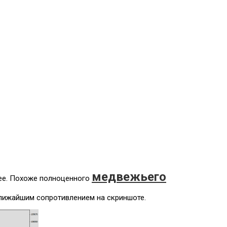
WhatsApp/Telegram +7 (916) 243-87-61
Контакты
Заказать звонок
медвежьего
нее. Похоже полноценного
ближайшим сопротивлением на скриншоте.