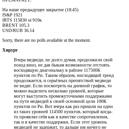
На наше предыдущее закрытие (18:45)
fS&P 1921
fRTS 115830 oi 919к
BRENT 105.3
USD/RUB 36.14
Sorry, there are no polls available at the moment.
Хирург
Вчера медведи, не долго думая, продолжили свой
поход вниз, не дав быкам возможности отстоять
восходящую диагональку в районе 117500К
пунктов по Ри. Таким образом, нисходящий тренд
продолжается, и серьёзных препятствий медведи
не видят. Если посмотреть на дневной график, то
можно выделить несколько уровней, которые
могут выступить промежуточными поддержками
на пути медведей к своей основной цели 100К
пунктов по Ри. Вот вчера как раз пришли на один
из таких уровней 114500 пунктов, который когда-
то проявлял себя как в качестве сопротивления,
так и в качестве поддержки. Если этот уровень
медведей не задержит, то дальше им ничего не