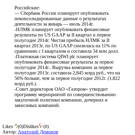
Российские:
— Сбербанк России планирует опубликовать
неконсолидированные данные о результатах
деятельности за январь — июль 2014г.
-НЛМК планирует опубликовать финансовые
результаты по US GAAP за II квартал и первое
полугодие 2014г. Чистая прибыль НЛМК за II
квартал 2013г. по US GAAP снизилась на 11% по
сравнению с I кварталом и составила 34 млн долл.
-Платежная система QIWI plc планирует
опубликовать финансовые результаты за первое
полугодие 2014г.. Выручка компании за первое
полугодие 2013г. составила 2,845 млрд руб., что на
56% больше, чем за первое полугодие 2012г. (1,822
млрд руб.).
-Совет директоров ОАО «Газпром» утвердит
программу мероприятий по совершенствованию
закупочной политики компании, дочерних и
зависимых компаний.
Likes
(
0
)
Dislikes
(
0
)
Автор:
Анатолий Демонов