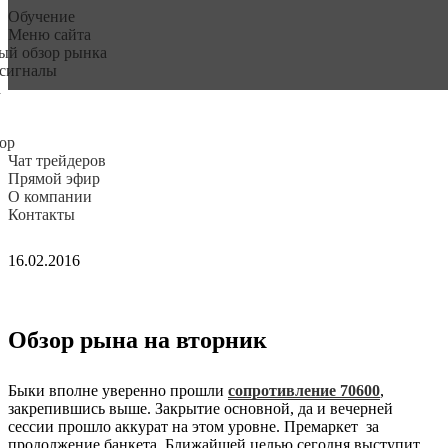
Обучение
Меню сайта
ый обзор рынка
 сигналы
а
ор
Чат трейдеров
Прямой эфир
О компании
Контакты
16.02.2016
Обзор рына на вторник
Быки вполне уверенно прошли
сопротивление 70600
,
закрепившись выше. Закрытие основной, да и вечерней
сессии прошло аккурат на этом уровне. Премаркет за
продолжение банкета. Ближайшей целью сегодня выступит