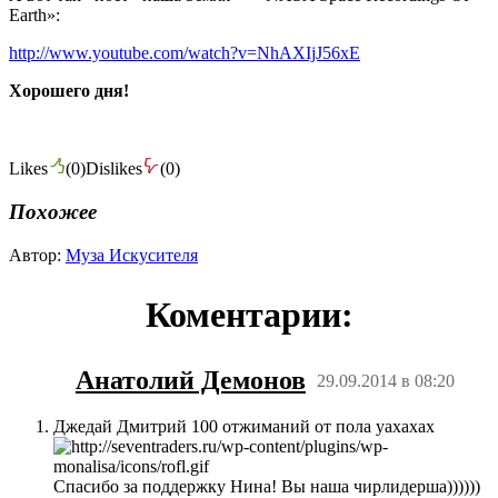
Earth»:
http://www.youtube.com/watch?v=NhAXIjJ56xE
Хорошего дня!
Likes
(
0
)
Dislikes
(
0
)
Похожее
Автор:
Муза Искусителя
Коментарии:
Анатолий Демонов
29.09.2014 в 08:20
Джедай Дмитрий 100 отжиманий от пола уахахах
Спасибо за поддержку Нина! Вы наша чирлидерша))))))