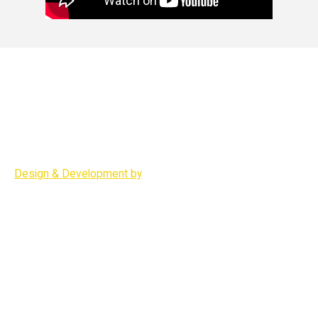
О компании
Обучение
Карта сайта
Чат трейдеров
Блоги
Контакты
© 2015 сайт компании "Seven Traders"
+7 (916) 243-87-61
Design & Development by
Advanced group