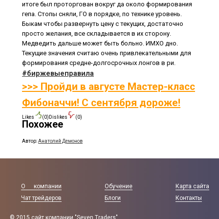
итоге был проторгован вокруг да около формирования
гепа. Стопы сняли, ГО в порядке, по технике уровень.
Быкам чтобы развернуть цену с текущих, достаточно
просто желания, все складывается в их сторону.
Медведить дальше может быть больно. ИМХО дно.
Текущие значения считаю очень привлекательными для
формирования средне-долгосрочных лонгов в ри.
#биржевыеправила
>>> Пройди в августе Мастер-класс
Фибоначчи! С сентября дороже!
0
0
Likes
(
)
Dislikes
(
)
Похожее
Автор:
Анатолий Демонов
О компании
Обучение
Карта сайта
Чат трейдеров
Блоги
Контакты
© 2015 сайт компании "Seven Traders"