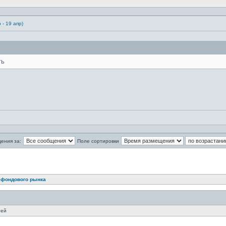
 - 19 апр)
ть
ения за:
Поле сортировки
ать и оставлять сообщения в ней.
 фондового рынка
тей