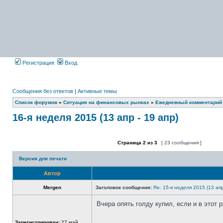
Регистрация
Вход
Сообщения без ответов
|
Активные темы
Список форумов
»
Ситуация на финансовых рынках
»
Ежедневный комментарий
16-я неделя 2015 (13 апр - 19 апр)
Страница
2
из
3
[ 23 сообщения ]
Форум закрыт
Эта тема закрыта, вы не можете редактиров
Версия для печати
Автор
Mergen
Заголовок сообщения:
Re: 15-я неделя 2015 (13 апр
Вчера опять голду купил, если и в этот 
Не
в
Зарегистрирован:
27 май