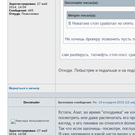
Decotrader писал(а):
Зарегистрирован:
27 май
2014, 14:09
Сообщения:
465
Откуда:
Помосковье
Mergen писал(а):
В Новатэке стоп сработал но опять
Не хочешь брокеру позвонить пусть п
сам разберусь, татнефть стоп-лосс сра
Отходи. Побыстрее и подальше и на под
Вернуться к началу
Профиль
Decotrader
Заголовок сообщения:
Re: 15-я неделя 2015 (13 апр
Кстати, Азат, во время "отходняка" не х
посмотреть или даже распечатать его про
Не
в
взгляд, к его линовке он относится более
сети
Так что если захочешь- посмотри, послуш
Зарегистрирован:
27 май
Я уже запомнила в какой части видео у е
2014, 14:09