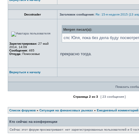
Профиль
Decotrader
Заголовок сообщения:
Re: 15-я неделя 2015 (13 апр
Mergen писал(а):
Не
в
сети
спс Юля, пока без дела буду посмотре
Зарегистрирован:
27 май
2014, 14:09
Сообщения:
465
прекрасно тогда.
Откуда:
Помосковье
Вернуться к началу
Профиль
Показать сообщ
Страница
2
из
3
[ 23 сообщения ]
Форум закрыт
Эта тема закрыта, вы не можете редактиров
Список форумов
»
Ситуация на финансовых рынках
»
Ежедневный комментарий
Кто сейчас на конференции
Сейчас этот форум просматривают: нет зарегистрированных пользователей и 0 гос