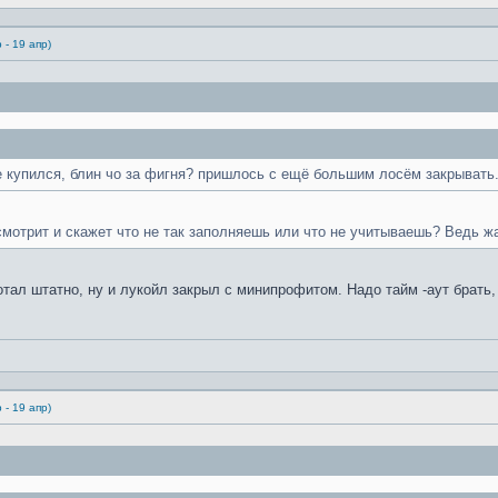
 - 19 апр)
е купился, блин чо за фигня? пришлось с ещё большим лосём закрывать
смотрит и скажет что не так заполняешь или что не учитываешь? Ведь ж
тал штатно, ну и лукойл закрыл с минипрофитом. Надо тайм -аут брать, 
 - 19 апр)