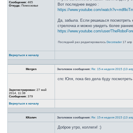
Сообщения:
465
Вот последнее видео :
Откуда:
Помосковье
https://www.youtube.com/watch?v=rrdflkiT
Да, забыла. Если решишься посмотреть ег
стрелочка и можно увидеть более ранние
https://www.youtube.com/user/TheRoboFor
Последний раз редактировалось
Decotrader
17 апр 
Вернуться к началу
Профиль
Mergen
Заголовок сообщения:
Re: 15-я неделя 2015 (13 апр
спс Юля, пока без дела буду посмотреть
Не
в
Зарегистрирован:
27 май
сети
2014, 11:38
Сообщения:
379
Вернуться к началу
Профиль
ККолич
Заголовок сообщения:
Re: 15-я неделя 2015 (13 апр
Доброе утро, коллеги! :)
Не