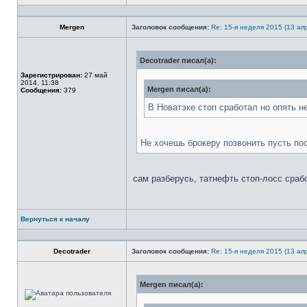
Профиль
Mergen
Заголовок сообщения:
Re: 15-я неделя 2015 (13 апр
Decotrader писал(а):
Не
в
Зарегистрирован:
27 май
сети
2014, 11:38
Mergen писал(а):
Сообщения:
379
В Новатэке стоп сработал но опять н
Не хочешь брокеру позвонить пусть по
сам разберусь, татнефть стоп-лосс срабо
Вернуться к началу
Профиль
Decotrader
Заголовок сообщения:
Re: 15-я неделя 2015 (13 апр
Mergen писал(а):
Не
в
сети