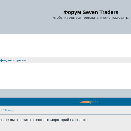
Форум Seven Traders
чтобы научиться торговать, нужно торговать.
 фондового рынка
ать и оставлять сообщения в ней.
Сообщение
 - 19 апр)
раз не выстрелит то надолго мораторий на золото.