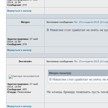
сети
2014, 11:38
Сообщения:
379
Вернуться к началу
Профиль
Mergen
Заголовок сообщения:
Re: 15-я неделя 2015 (13 апр
В Новатэке стоп сработал но опять не к
Не
в
Зарегистрирован:
27 май
сети
2014, 11:38
Сообщения:
379
Вернуться к началу
Профиль
Decotrader
Заголовок сообщения:
Re: 15-я неделя 2015 (13 апр
Mergen писал(а):
Не
в
сети
В Новатэке стоп сработал но опять не
Зарегистрирован:
27 май
2014, 14:09
Сообщения:
465
Не хочешь брокеру позвонить пусть посм
Откуда:
Помосковье
Вернуться к началу