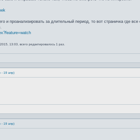
mek
о и проанализировать за длительный период, то вот страничка где все 
.
ex?feature=watch
2015, 13:03, всего редактировалось 1 раз.
 - 19 апр)
 - 19 апр)