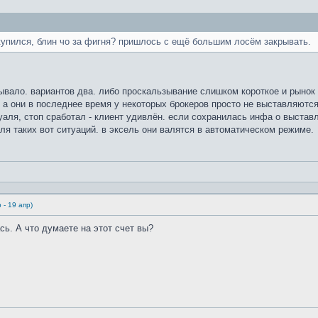
 купился, блин чо за фигня? пришлось с ещё большим лосём закрывать.
ывало. вариантов два. либо проскальзывание слишком короткое и рынок 
, а они в последнее время у некоторых брокеров просто не выставляются
уаля, стоп сработал - клиент удивлён. если сохранилась инфа о выстав
ля таких вот ситуаций. в эксель они валятся в автоматическом режиме.
 - 19 апр)
сь. А что думаете на этот счет вы?