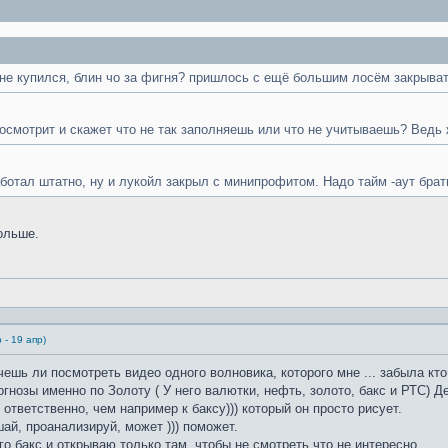
 не купился, блин чо за фигня? пришлось с ещё большим лосём закрыват
осмотрит и скажет что не так заполняешь или что не учитываешь? Ведь 
ботал штатно, ну и лукойл закрыл с минипрофитом. Надо тайм -аут брать
ольше.
 - 19 апр)
очешь ли посмотреть видео одного волновика, которого мне ... забыла 
гнозы именно по Золоту ( У него валютки, нефть, золото, бакс и РТС) Де
 ответственно, чем например к баксу))) который он просто рисует.
ай, проанализируй, может ))) поможет.
го бакс и открываю только там, чтобы не смотреть что не интересно.