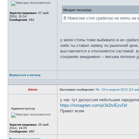
в
сети
Mergen писал(а):
Зарегистрирован:
27 май
2014, 11:14
В Новатэке стоп сработал но опять не
Сообщения:
291
у меня стопы тоже выбивало и не срабат
либо ты ставил заявку по рыночной цене
выставляется и отклоняется системой. в
сохраняю ежедневно -- весьма полезно д
Вернуться к началу
Профиль
Admin
Заголовок сообщения:
Re: 15-я неделя 2015 (13 апр
у нас тут дискуссия небольшая зародила
https://instagram.com/p/1kDviEyvOd
Не
Администратор
в
Привет всем
сети
Зарегистрирован:
26 май
2014, 19:25
Сообщения:
480
Вернуться к началу