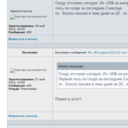
Голду отстопил сегодня. Из +20$ на кон
лось по голде за последние 3 месяца.
Не
Администратор
в
пс. Золото похоже в пике дней на 20.. по
сети
Зарегистрирован:
26 май
2014, 19:25
Сообщения:
480
Вернуться к началу
Профиль
Decotrader
Заголовок сообщения:
Re: 36я неделя 2014 (1 сент 
Admin писал(а):
Не
в
сети
Голду отстопил сегодня. Из +20$ на ко
Первый лось по голде за последние 3 
Зарегистрирован:
27 май
2014, 14:09
пс. Золото похоже в пике дней на 20.. 
Сообщения:
465
Откуда:
Помосковье
Пошел в угол?
Вернуться к началу
Профиль