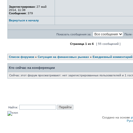
Не
в
Зарегистрирован:
27 май
сети
2014, 11:38
Сообщения:
379
Вернуться к началу
Профиль
Показать сообщения за:
Поле 
Страница
1
из
6
[ 55 сообщений ]
Форум закрыт
Эта тема закрыта, вы не можете редактиров
Список форумов
»
Ситуация на финансовых рынках
»
Ежедневный комментарий
Кто сейчас на конференции
Сейчас этот форум просматривают: нет зарегистрированных пользователей и 1 гос
Найти:
Создано на основе
p
Рус