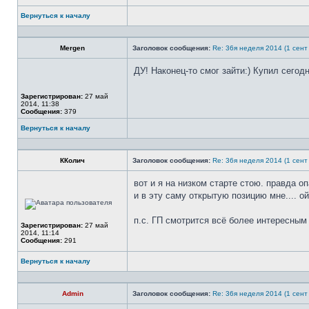
Вернуться к началу
Профиль
Mergen
Заголовок сообщения:
Re: 36я неделя 2014 (1 сент 
ДУ! Наконец-то смог зайти:) Купил сегод
Не
в
Зарегистрирован:
27 май
сети
2014, 11:38
Сообщения:
379
Вернуться к началу
Профиль
ККолич
Заголовок сообщения:
Re: 36я неделя 2014 (1 сент 
вот и я на низком старте стою. правда о
и в эту саму открытую позицию мне.... ой..
Не
в
сети
п.с. ГП смотрится всё более интересным
Зарегистрирован:
27 май
2014, 11:14
Сообщения:
291
Вернуться к началу
Профиль
Admin
Заголовок сообщения:
Re: 36я неделя 2014 (1 сент 