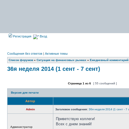
Регистрация
Вход
Сообщения без ответов
|
Активные темы
Список форумов
»
Ситуация на финансовых рынках
»
Ежедневный комментарий
36я неделя 2014 (1 сент - 7 сент)
Страница
1
из
6
[ 55 сообщений ]
Форум закрыт
Эта тема закрыта, вы не можете редактиров
Версия для печати
Автор
Admin
Заголовок сообщения:
36я неделя 2014 (1 сент - 7 
Приветствую коллеги!
Всех с днем знаний!
Не
Администратор
в