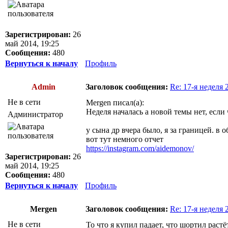
Зарегистрирован:
26
май 2014, 19:25
Сообщения:
480
Вернуться к началу
Профиль
Admin
Заголовок сообщения:
Re: 17-я неделя 
Не в сети
Mergen писал(а):
Неделя началась а новой темы нет, если
Администратор
у сына др вчера было, я за границей. в 
вот тут немного отчет
https://instagram.com/aidemonov/
Зарегистрирован:
26
май 2014, 19:25
Сообщения:
480
Вернуться к началу
Профиль
Mergen
Заголовок сообщения:
Re: 17-я неделя 
Не в сети
То что я купил падает, что шортил растёт: