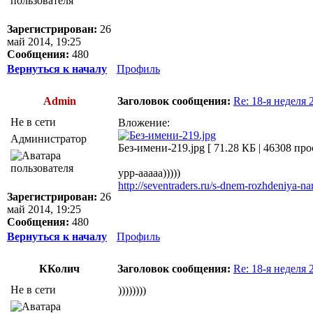
Зарегистрирован:
26
май 2014, 19:25
Сообщения:
480
Вернуться к началу
Профиль
Admin
Заголовок сообщения:
Re: 18-я неделя 2
Не в сети
Вложение:
Администратор
Без-имени-219.jpg [ 71.28 КБ | 46308 пр
урр-ааааа)))))
http://seventraders.ru/s-dnem-rozhdeniya-n
Зарегистрирован:
26
май 2014, 19:25
Сообщения:
480
Вернуться к началу
Профиль
ККолич
Заголовок сообщения:
Re: 18-я неделя 2
Не в сети
))))))))