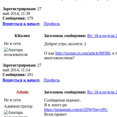
Зарегистрирован:
27
май 2014, 11:38
Сообщения:
379
Вернуться к началу
Профиль
ККолич
Заголовок сообщения:
Re: 18-я неделя 2
Не в сети
Доброе утро, коллеги :)
О как
http://russian.rt.com/article/88580
, я
многоженством?
Зарегистрирован:
27
май 2014, 11:14
Сообщения:
291
Вернуться к началу
Профиль
Admin
Заголовок сообщения:
Re: 18-я неделя 2
Не в сети
Сообщения перенес.
Я в лонге ри
Администратор
https://instagram.com/p/2DWjSnyvPG
Всем привет