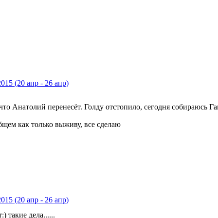
2015 (20 апр - 26 апр)
 что Анатолий перенесёт. Голду отстопило, сегодня собираюсь Га
общем как только выживу, все сделаю
2015 (20 апр - 26 апр)
) такие дела......