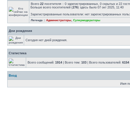
Всего
22
посетителя :: 0 зарегистрированных, 0 скрытых и 22 гост
Больше всего посетителей (
276
) здесь было 07 окт 2025, 11:40
Зарегистрированные пользователи: нет зарегистрированных поль
Легенда ::
Администраторы
,
Супермодераторы
Дни рождения
Сегодня нет дней рождения.
Статистика
Всего сообщений:
1914
| Всего тем:
103
| Всего пользователей:
6154
Вход
Имя п
Н
с