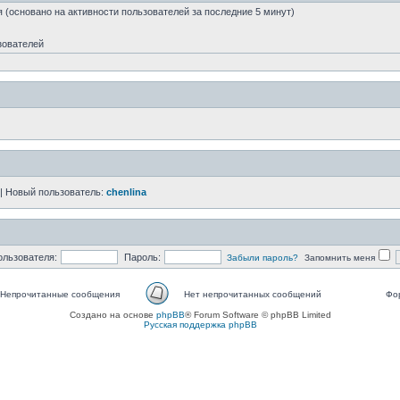
я (основано на активности пользователей за последние 5 минут)
зователей
| Новый пользователь:
chenlina
ользователя:
Пароль:
Забыли пароль?
Запомнить меня
Непрочитанные сообщения
Нет непрочитанных сообщений
Фо
епрочитанные
Нет
Нет
Создано на основе
phpBB
® Forum Software © phpBB Limited
ообщения
непрочитанных
неп
Русская поддержка phpBB
сообщений
соо
[
Тем
закр
]