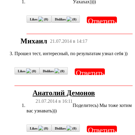
Уахахах))))
Ответить
Likes
(
0
)
Dislikes
(
0
)
Михаил
21.07.2014 в 14:17
Прошел тест, интересный, по результатам узнал себя ))
Ответить
Likes
(
0
)
Dislikes
(
0
)
Анатолий Демонов
21.07.2014 в 16:11
Поделитесь) Мы тоже хотим
вас узнавать)))
Ответить
Likes
(
0
)
Dislikes
(
0
)