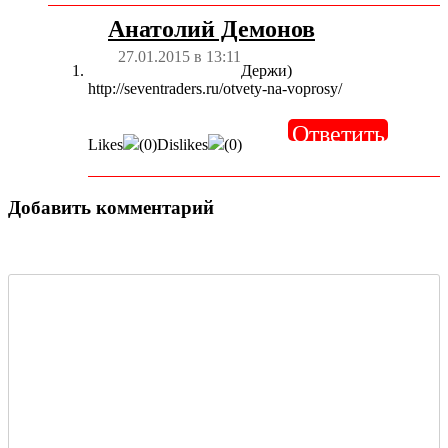
Анатолий Демонов
27.01.2015 в 13:11
Держи)
http://seventraders.ru/otvety-na-voprosy/
Ответить
Likes
(
0
)
Dislikes
(
0
)
Добавить комментарий