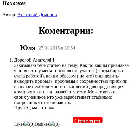
Похожее
Автор:
Анатолий Демонов
Коментарии:
Юля
27.01.2015 в 10:54
Дорогой Анатоля!!!
Заказываю тебе статью на тему: Как по каким признакам
я понял что у меня торговля получается ( когда биржа
стала работой), каким образом ( на что) стал делить/
выводить прибыль, проблемы с сохранностью прибыли
в случае необходимости накоплений для предстоящих
крупных трат и т.д. развей эту тему. Может кого из
своих учеников кто уже зарабатывает стабильно
попросишь что-то добавить.
ПрувЭт, малюточка!
Ответить
Likes
(
0
)
Dislikes
(
0
)