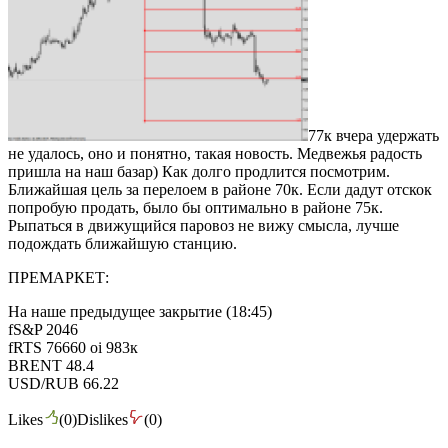
77к вчера удержать
не удалось, оно и понятно, такая новость. Медвежья радость
пришла на наш базар) Как долго продлится посмотрим.
Ближайшая цель за перелоем в районе 70к. Если дадут отскок
попробую продать, было бы оптимально в районе 75к.
Рыпаться в движущийся паровоз не вижу смысла, лучше
подождать ближайшую станцию.
ПРЕМАРКЕТ:
На наше предыдущее закрытие (18:45)
fS&P 2046
fRTS 76660 oi 983к
BRENT 48.4
USD/RUB 66.22
Likes
(
0
)
Dislikes
(
0
)