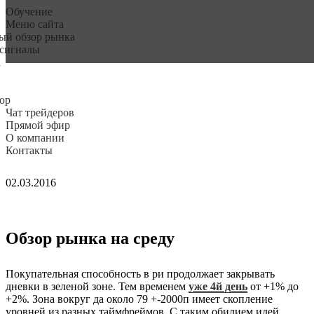
Обучение
Меню сайта
ый обзор рынка
 сигналы
а
ор
Чат трейдеров
Прямой эфир
О компании
Контакты
02.03.2016
Обзор рынка на среду
Покупательная способность в ри продолжает закрывать
дневки в зеленой зоне. Тем временем
уже 4й день
от +1% до
+2%. Зона вокруг да около 79 +-2000п имеет скопление
уровней из разных таймфреймов. С таким обилием идей