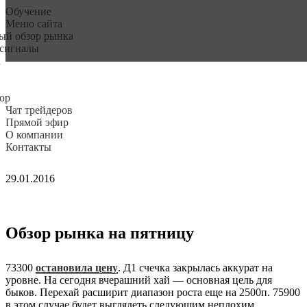
Обучение
Меню сайта
ый обзор рынка
 сигналы
а
ор
Чат трейдеров
Прямой эфир
О компании
Контакты
29.01.2016
Обзор рынка на пятницу
73300
остановила цену
. Д1 счечка закрылась аккурат на
уровне. На сегодня вчерашний хай — основная цель для
быков. Перехай расширит диапазон роста еще на 2500п. 75900
в этом случае будет выглядеть следующим неплохим