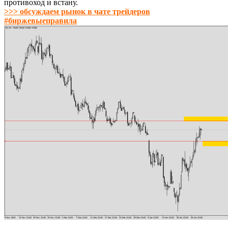
противоход и встану.
>>> обсуждаем рынок в чате трейдеров
#биржевыеправила