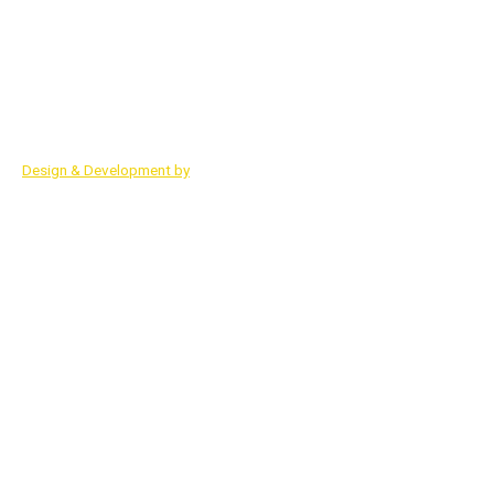
О компании
Обучение
Карта сайта
Чат трейдеров
Блоги
Контакты
© 2015 сайт компании "Seven Traders"
+7 (916) 243-87-61
Design & Development by
Advanced group